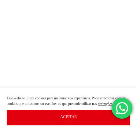
A SUA
SEGURANÇA EM
PRIMEIRO LUGAR.
A sua segurança é o mais
importante para nós.
Sinta-se seguro com a Callpoint.
Este website utiliza cookies para melhorar sua experiência. Pode concordar com os
cookies que utilizamos ou escolher os que pretende utilizar nas
.
definições de cookies
ACEITAR