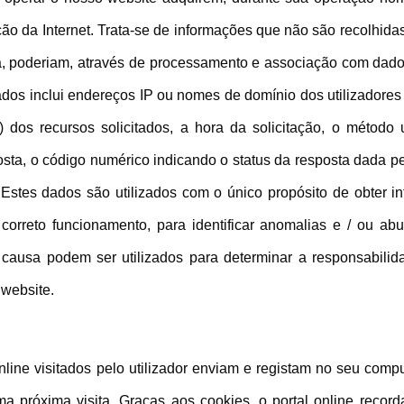
ção da Internet. Trata-se de informações que não são recolhida
za, poderiam, através de processamento e associação com dados 
 dados inclui endereços IP ou nomes de domínio dos utilizadore
 dos recursos solicitados, a hora da solicitação, o método u
sta, o código numérico indicando o status da resposta dada pelo
Estes dados são utilizados com o único propósito de obter i
 correto funcionamento, para identificar anomalias e / ou a
causa podem ser utilizados para determinar a responsabili
 website.
nline visitados pelo utilizador enviam e registam no seu compu
a próxima visita. Graças aos cookies, o portal online record