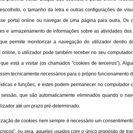
escolhido, o tamanho da letra e outras configurações de visu
esse portal online ou navegar de uma página para outra. Os 
sões e armazenamento de informações sobre as atividades dos
e permite monitorizar a navegação do utilizador dentro do 
al online, o utilizador pode também receber no seu computador
 que está a visitar (os chamados “cookies de terceiros”). A
ssim tecnicamente necessários para o próprio funcionamento do
ísticas e funções, e estes podem permanecer no computador ou
e sessão, que são automaticamente eliminados quando o na
lizador até um prazo pré-determinado.
lização de cookies nem sempre é necessário um consentimento e
cnicos”, ou seja, aqueles usados com o único propósito de tr